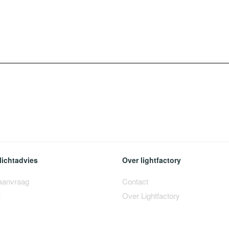
lichtadvies
Over lightfactory
 aanvraag
Contact
t
Over Lightfactory