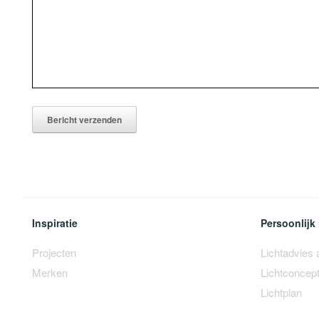
Inspiratie
Persoonlijk 
Projecten
Lichtadvies
Merken
Lichtconcep
Lichtplan