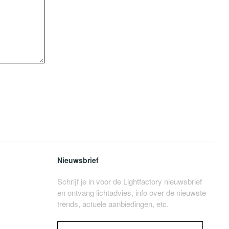
Nieuwsbrief
Schrijf je in voor de Lightfactory nieuwsbrief
en ontvang lichtadvies, info over de nieuwste
trends, actuele aanbiedingen, etc.