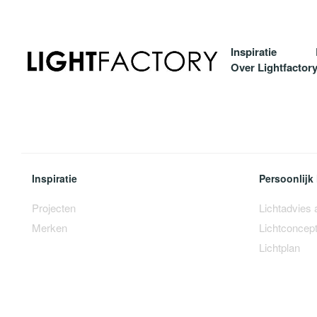
Inspiratie
Over Lightfactor
Inspiratie
Persoonlijk 
Projecten
Lichtadvies
Merken
Lichtconcep
Lichtplan