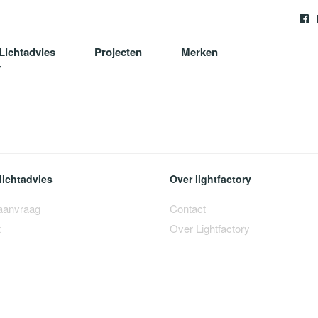
Lichtadvies
Projecten
Merken
y
lichtadvies
Over lightfactory
 aanvraag
Contact
t
Over Lightfactory