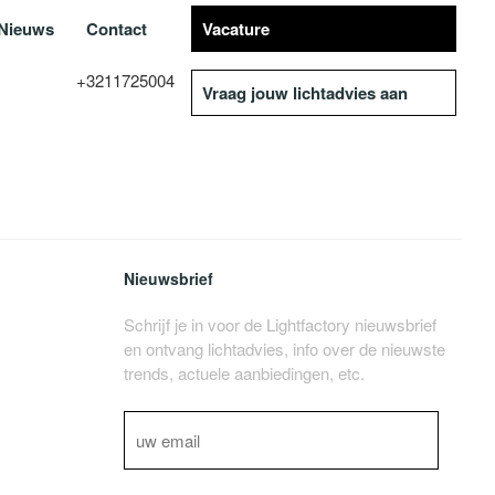
Nieuws
Contact
Vacature
+3211725004
Vraag jouw lichtadvies aan
Nieuwsbrief
Schrijf je in voor de Lightfactory nieuwsbrief
en ontvang lichtadvies, info over de nieuwste
trends, actuele aanbiedingen, etc.