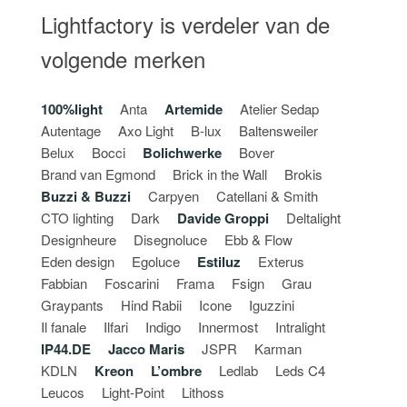
Lightfactory is verdeler van de
volgende merken
100%light
Anta
Artemide
Atelier Sedap
Autentage
Axo Light
B-lux
Baltensweiler
Belux
Bocci
Bolichwerke
Bover
Brand van Egmond
Brick in the Wall
Brokis
Buzzi & Buzzi
Carpyen
Catellani & Smith
CTO lighting
Dark
Davide Groppi
Deltalight
Designheure
Disegnoluce
Ebb & Flow
Eden design
Egoluce
Estiluz
Exterus
Fabbian
Foscarini
Frama
Fsign
Grau
Graypants
Hind Rabii
Icone
Iguzzini
Il fanale
Ilfari
Indigo
Innermost
Intralight
IP44.DE
Jacco Maris
JSPR
Karman
KDLN
Kreon
L’ombre
Ledlab
Leds C4
Leucos
Light-Point
Lithoss