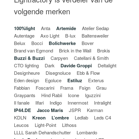
volgende merken
100%light
Anta
Artemide
Atelier Sedap
Autentage
Axo Light
B-lux
Baltensweiler
Belux
Bocci
Bolichwerke
Bover
Brand van Egmond
Brick in the Wall
Brokis
Buzzi & Buzzi
Carpyen
Catellani & Smith
CTO lighting
Dark
Davide Groppi
Deltalight
Designheure
Disegnoluce
Ebb & Flow
Eden design
Egoluce
Estiluz
Exterus
Fabbian
Foscarini
Frama
Fsign
Grau
Graypants
Hind Rabii
Icone
Iguzzini
Il fanale
Ilfari
Indigo
Innermost
Intralight
IP44.DE
Jacco Maris
JSPR
Karman
KDLN
Kreon
L’ombre
Ledlab
Leds C4
Leucos
Light-Point
Lithoss
LLLL Sarah Dehandschutter
Lombardo