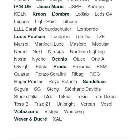
IP44.DE
Jacco Maris
JSPR
Karman
KDLN
Kreon
L’ombre
Ledlab
Leds C4
Leucos
Light-Point
Lithoss
LLLL Sarah Dehandschutter
Lombardo
Louis Poulsen
Luceplan
Lumina
LZF
Marset
Martinelli Luce
Masiero
Modular
Nemo
Next
Nimbus
Northern Lighting
Nosta
Nyche
Occhio
Oluce
One A
Otylight
Penta
Prado
Prolumia
PSM
Quasar
Renzo Serafini
Ribag
ROC
Roger Pradier
Royal Botania
Sandeluce
Segula
SG
Steng
Stéphane Davidts
Studio Italia
TAL
Tekna
Tokio
Tom Dixon
Toss B
Trizo 21
Unibright
Verpan
Vesoi
Viabizzuno
Vistosi
Wästberg
Wever & Ducré
XAL