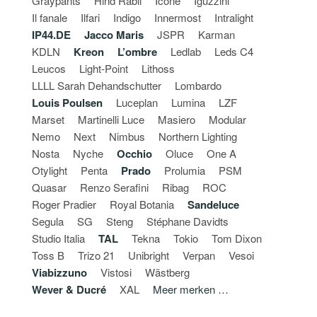
Graypants
Hind Rabii
Icone
Iguzzini
Il fanale
Ilfari
Indigo
Innermost
Intralight
IP44.DE
Jacco Maris
JSPR
Karman
KDLN
Kreon
L’ombre
Ledlab
Leds C4
Leucos
Light-Point
Lithoss
LLLL Sarah Dehandschutter
Lombardo
Louis Poulsen
Luceplan
Lumina
LZF
Marset
Martinelli Luce
Masiero
Modular
Nemo
Next
Nimbus
Northern Lighting
Nosta
Nyche
Occhio
Oluce
One A
Otylight
Penta
Prado
Prolumia
PSM
Quasar
Renzo Serafini
Ribag
ROC
Roger Pradier
Royal Botania
Sandeluce
Segula
SG
Steng
Stéphane Davidts
Studio Italia
TAL
Tekna
Tokio
Tom Dixon
Toss B
Trizo 21
Unibright
Verpan
Vesoi
Viabizzuno
Vistosi
Wästberg
Wever & Ducré
XAL
Meer merken …