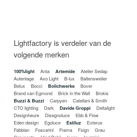
Lightfactory is verdeler van de
volgende merken
100%light
Anta
Artemide
Atelier Sedap
Autentage
Axo Light
B-lux
Baltensweiler
Belux
Bocci
Bolichwerke
Bover
Brand van Egmond
Brick in the Wall
Brokis
Buzzi & Buzzi
Carpyen
Catellani & Smith
CTO lighting
Dark
Davide Groppi
Deltalight
Designheure
Disegnoluce
Ebb & Flow
Eden design
Egoluce
Estiluz
Exterus
Fabbian
Foscarini
Frama
Fsign
Grau