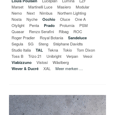
Louis Poulsen
Luceplan
Lumina
LZF
Marset
Martinelli Luce
Masiero
Modular
Nemo
Next
Nimbus
Northern Lighting
Nosta
Nyche
Occhio
Oluce
One A
Otylight
Penta
Prado
Prolumia
PSM
Quasar
Renzo Serafini
Ribag
ROC
Roger Pradier
Royal Botania
Sandeluce
Segula
SG
Steng
Stéphane Davidts
Studio Italia
TAL
Tekna
Tokio
Tom Dixon
Toss B
Trizo 21
Unibright
Verpan
Vesoi
Viabizzuno
Vistosi
Wästberg
Wever & Ducré
XAL
Meer merken …