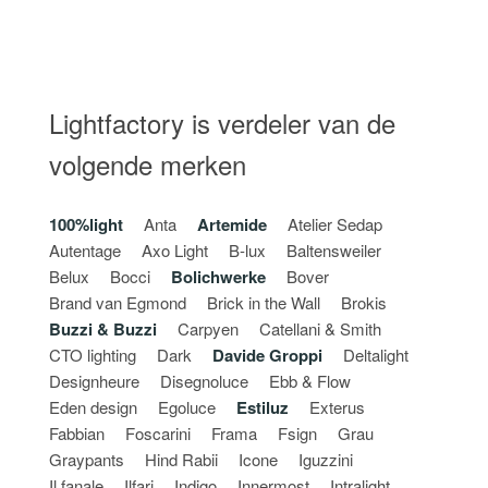
Lightfactory is verdeler van de
volgende merken
100%light
Anta
Artemide
Atelier Sedap
Autentage
Axo Light
B-lux
Baltensweiler
Belux
Bocci
Bolichwerke
Bover
Brand van Egmond
Brick in the Wall
Brokis
Buzzi & Buzzi
Carpyen
Catellani & Smith
CTO lighting
Dark
Davide Groppi
Deltalight
Designheure
Disegnoluce
Ebb & Flow
Eden design
Egoluce
Estiluz
Exterus
Fabbian
Foscarini
Frama
Fsign
Grau
Graypants
Hind Rabii
Icone
Iguzzini
Il fanale
Ilfari
Indigo
Innermost
Intralight