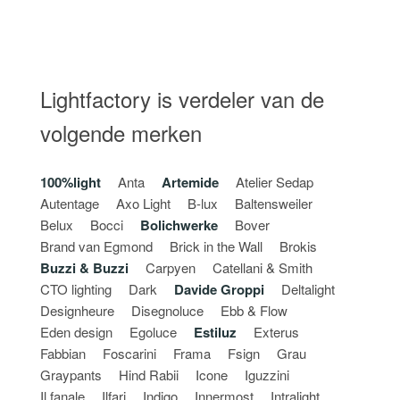
Lightfactory is verdeler van de
volgende merken
100%light
Anta
Artemide
Atelier Sedap
Autentage
Axo Light
B-lux
Baltensweiler
Belux
Bocci
Bolichwerke
Bover
Brand van Egmond
Brick in the Wall
Brokis
Buzzi & Buzzi
Carpyen
Catellani & Smith
CTO lighting
Dark
Davide Groppi
Deltalight
Designheure
Disegnoluce
Ebb & Flow
Eden design
Egoluce
Estiluz
Exterus
Fabbian
Foscarini
Frama
Fsign
Grau
Graypants
Hind Rabii
Icone
Iguzzini
Il fanale
Ilfari
Indigo
Innermost
Intralight