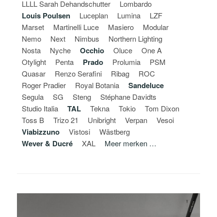
LLLL Sarah Dehandschutter
Lombardo
Louis Poulsen
Luceplan
Lumina
LZF
Marset
Martinelli Luce
Masiero
Modular
Nemo
Next
Nimbus
Northern Lighting
Nosta
Nyche
Occhio
Oluce
One A
Otylight
Penta
Prado
Prolumia
PSM
Quasar
Renzo Serafini
Ribag
ROC
Roger Pradier
Royal Botania
Sandeluce
Segula
SG
Steng
Stéphane Davidts
Studio Italia
TAL
Tekna
Tokio
Tom Dixon
Toss B
Trizo 21
Unibright
Verpan
Vesoi
Viabizzuno
Vistosi
Wästberg
Wever & Ducré
XAL
Meer merken …