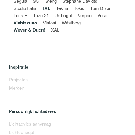
Segula
SG
Steng
Stéphane Davidts
Studio Italia
TAL
Tekna
Tokio
Tom Dixon
Toss B
Trizo 21
Unibright
Verpan
Vesoi
Viabizzuno
Vistosi
Wästberg
Wever & Ducré
XAL
Inspiratie
Projecten
Merken
Persoonlijk lichtadvies
Lichtadvies aanvraag
Lichtconcept