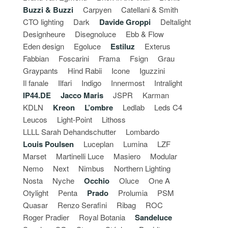
Buzzi & Buzzi
Carpyen
Catellani & Smith
CTO lighting
Dark
Davide Groppi
Deltalight
Designheure
Disegnoluce
Ebb & Flow
Eden design
Egoluce
Estiluz
Exterus
Fabbian
Foscarini
Frama
Fsign
Grau
Graypants
Hind Rabii
Icone
Iguzzini
Il fanale
Ilfari
Indigo
Innermost
Intralight
IP44.DE
Jacco Maris
JSPR
Karman
KDLN
Kreon
L’ombre
Ledlab
Leds C4
Leucos
Light-Point
Lithoss
LLLL Sarah Dehandschutter
Lombardo
Louis Poulsen
Luceplan
Lumina
LZF
Marset
Martinelli Luce
Masiero
Modular
Nemo
Next
Nimbus
Northern Lighting
Nosta
Nyche
Occhio
Oluce
One A
Otylight
Penta
Prado
Prolumia
PSM
Quasar
Renzo Serafini
Ribag
ROC
Roger Pradier
Royal Botania
Sandeluce