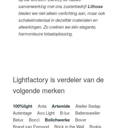
samenwerking met ons zusterbedrijf
Lithoss
bieden we niet alleen verlichting aan, maar ook
schakelmateriaal in dezelfde materialen en
afwerkingen. Zo creëren we één elegante,
harmonieuze totaaloplossing.
Lightfactory is verdeler van de
volgende merken
100%light
Anta
Artemide
Atelier Sedap
Autentage
Axo Light
B-lux
Baltensweiler
Belux
Bocci
Bolichwerke
Bover
Brand van Egmond
Brick in the Wall
Brokis