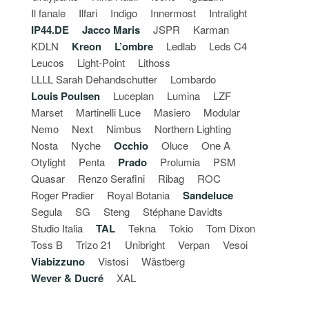
Il fanale
Ilfari
Indigo
Innermost
Intralight
IP44.DE
Jacco Maris
JSPR
Karman
KDLN
Kreon
L’ombre
Ledlab
Leds C4
Leucos
Light-Point
Lithoss
LLLL Sarah Dehandschutter
Lombardo
Louis Poulsen
Luceplan
Lumina
LZF
Marset
Martinelli Luce
Masiero
Modular
Nemo
Next
Nimbus
Northern Lighting
Nosta
Nyche
Occhio
Oluce
One A
Otylight
Penta
Prado
Prolumia
PSM
Quasar
Renzo Serafini
Ribag
ROC
Roger Pradier
Royal Botania
Sandeluce
Segula
SG
Steng
Stéphane Davidts
Studio Italia
TAL
Tekna
Tokio
Tom Dixon
Toss B
Trizo 21
Unibright
Verpan
Vesoi
Viabizzuno
Vistosi
Wästberg
Wever & Ducré
XAL