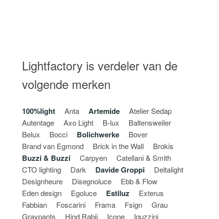
Lightfactory is verdeler van de
volgende merken
100%light
Anta
Artemide
Atelier Sedap
Autentage
Axo Light
B-lux
Baltensweiler
Belux
Bocci
Bolichwerke
Bover
Brand van Egmond
Brick in the Wall
Brokis
Buzzi & Buzzi
Carpyen
Catellani & Smith
CTO lighting
Dark
Davide Groppi
Deltalight
Designheure
Disegnoluce
Ebb & Flow
Eden design
Egoluce
Estiluz
Exterus
Fabbian
Foscarini
Frama
Fsign
Grau
Graypants
Hind Rabii
Icone
Iguzzini