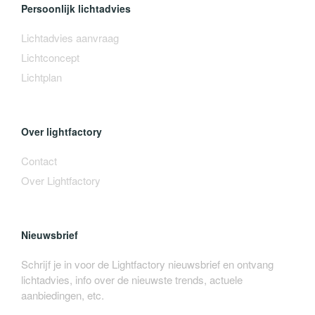
Persoonlijk lichtadvies
Lichtadvies aanvraag
Lichtconcept
Lichtplan
Over lightfactory
Contact
Over Lightfactory
Nieuwsbrief
Schrijf je in voor de Lightfactory nieuwsbrief en ontvang
lichtadvies, info over de nieuwste trends, actuele
aanbiedingen, etc.